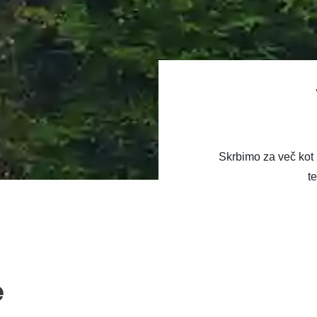
Skrbimo za več kot 
te
e