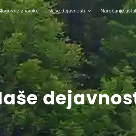
Blagovne znamke
Naše dejavnosti
Naročanje asfal
aše dejavnos