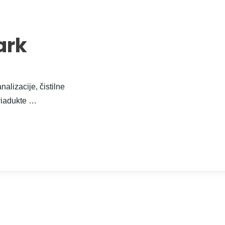
ark
nalizacije, čistilne
viadukte …