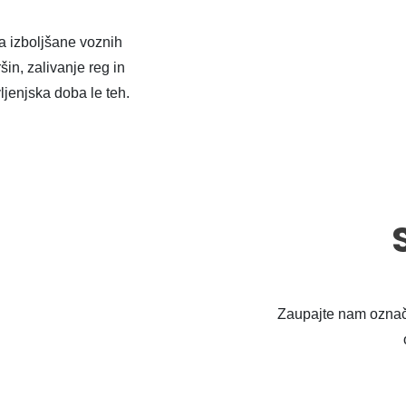
a izboljšane voznih
šin, zalivanje reg in
ljenjska doba le teh.
Zaupajte nam označi