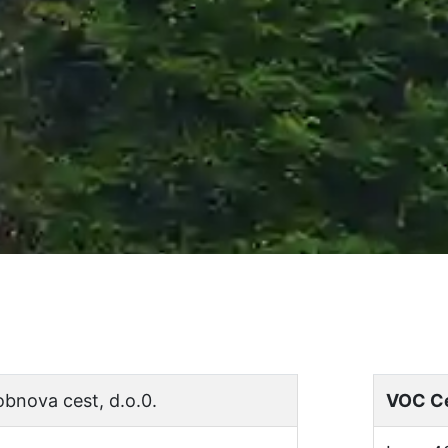
bnova cest, d.o.0.
VOC Cel