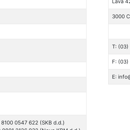
Lava 4
3000 C
T: (03
F: (03
E: info
 8100 0547 622 (SKB d.d.)