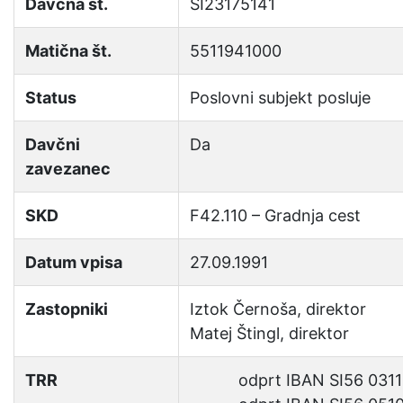
Davčna št.
SI23175141
Matična št.
5511941000
Status
Poslovni subjekt posluje
Davčni
Da
zavezanec
SKD
F42.110 – Gradnja cest
Datum vpisa
27.09.1991
Zastopniki
Iztok Černoša, direktor
Matej Štingl, direktor
TRR
odprt
IBAN SI56 0311